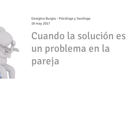
interpersonal, cuando sentimos un malestar
psicológico o una tensión corporal ante una
situación...
Georgina Burgos - Psicóloga y Sexóloga
18 may 2017
Cuando la solución es
un problema en la
pareja
En una relación afectiva los conflictos y problemas s
frecuentes. No hay relaciones de pareja sin conflicto
sino que hay parejas que...