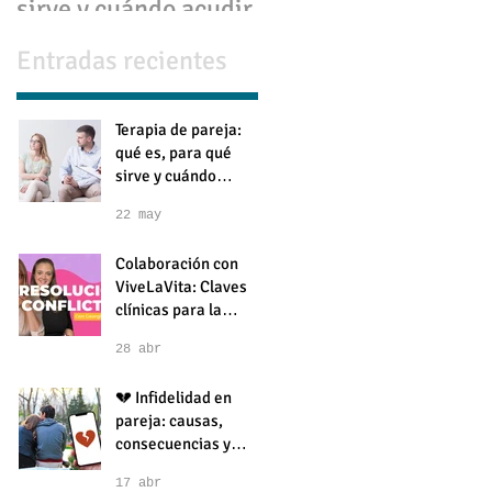
sirve y cuándo acudir
consecuencias y
cómo superarla
Entradas recientes
Terapia de pareja:
qué es, para qué
sirve y cuándo
acudir
22 may
Colaboración con
ViveLaVita: Claves
clínicas para la
resolución de
28 abr
conflictos en pareja
💔 Infidelidad en
pareja: causas,
consecuencias y
cómo superarla
17 abr