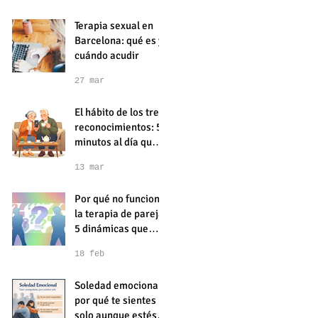
Terapia sexual en
Barcelona: qué es y
cuándo acudir
27 mar
El hábito de los tres
reconocimientos: 5
minutos al día que
podrían mejorar tu
13 mar
relación de pareja
on
s,
Por qué no funciona
la terapia de pareja:
5 dinámicas que
pueden estar
18 feb
dificultando vuestra
terapia de pareja
Soledad emocional:
por qué te sientes
solo aunque estés