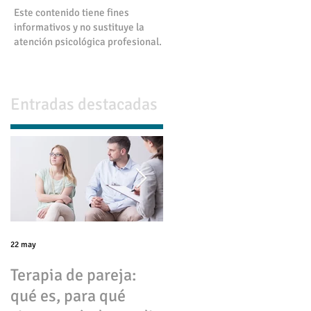
Este contenido tiene fines
informativos y no sustituye la
atención psicológica profesional.
Entradas destacadas
el
22 may
17 abr
Terapia de pareja:
💔 Infidelidad en
qué es, para qué
pareja: causas,