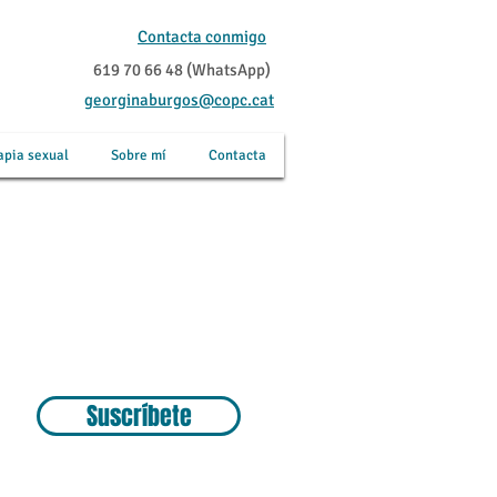
Contacta conmigo
619 70 66 48 (WhatsApp)
georginaburgos@copc.cat
apia sexual
Sobre mí
Contacta
Suscríbete