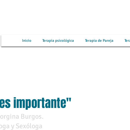
Inicio
Terapia psicológica
Terapia de Pareja
Ter
 es importante"
orgina Burgos.
oga y Sexóloga