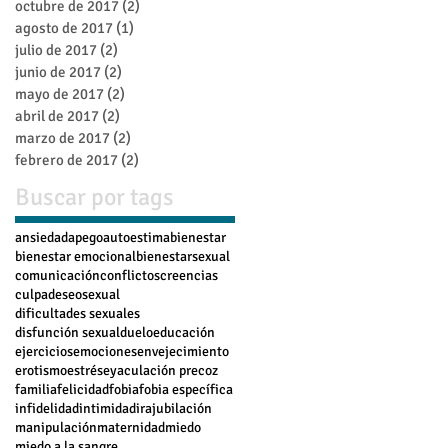
octubre de 2017
(2)
2 entradas
agosto de 2017
(1)
1 entrada
julio de 2017
(2)
2 entradas
junio de 2017
(2)
2 entradas
mayo de 2017
(2)
2 entradas
abril de 2017
(2)
2 entradas
marzo de 2017
(2)
2 entradas
febrero de 2017
(2)
2 entradas
Buscar por tags
ansiedad
apego
autoestima
bienestar
bienestar emocional
bienestarsexual
comunicación
conflictos
creencias
culpa
deseosexual
dificultades sexuales
disfunción sexual
duelo
educación
ejercicios
emociones
envejecimiento
erotismo
estrés
eyaculación precoz
familia
felicidad
fobia
fobia específica
infidelidad
intimidad
ira
jubilación
manipulación
maternidad
miedo
miedo a la sangre