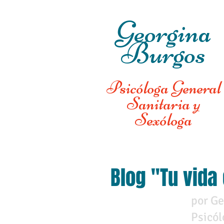
Georgina
Burgos
Psicóloga General
Sanitaria y
Sexóloga
Blog "Tu vida
por Ge
Psicól