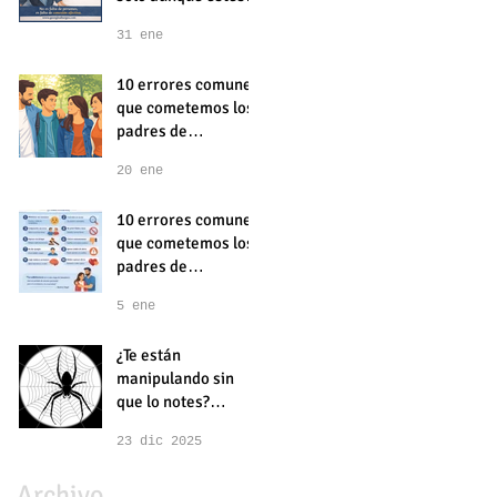
acompañado
31 ene
10 errores comunes
que cometemos los
padres de
adolescentes y
20 ene
cómo evitarlos.
Parte 2
10 errores comunes
que cometemos los
padres de
adolescentes y
5 ene
cómo evitarlos.
Parte 1
¿Te están
manipulando sin
que lo notes?
Triangulación,
23 dic 2025
desvalorización
progresiva y
Archivo
halagos interesados