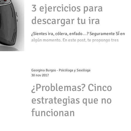
3 ejercicios para
descargar tu ira
¿Sientes ira, cólera, enfado…? Seguramente SÍ en
algún momento. En este post, te propongo tres
ejercicios para lidiar con estas emociones.
Georgina Burgos - Psicóloga y Sexóloga
30 nov 2017
¿Problemas? Cinco
estrategias que no
funcionan
Cuando tenemos un conflicto personal o