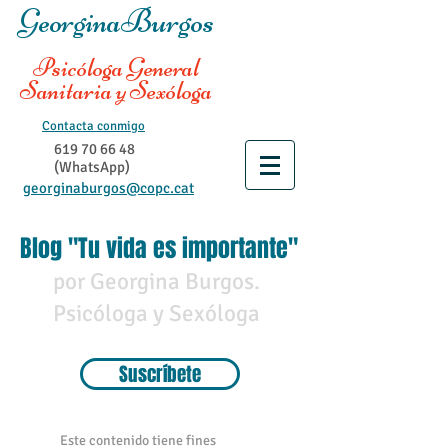
GeorginaBurgos
Psicóloga General
Sanitaria y Sexóloga
Contacta conmigo
619 70 66 48
(WhatsApp)
georginaburgos@copc.cat
Blog "Tu vida es importante"
por Georgina Burgos.
Psicóloga y Sexóloga
Suscríbete
Este contenido tiene fines