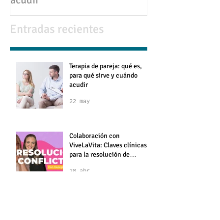
22 may
17 abr
Terapia de pareja: qué es,
💔 Infidelidad en pareja:
para qué sirve y cuándo
causas, consec
acudir
cómo superarla
Entradas recientes
Terapia de pareja: qué es,
para qué sirve y cuándo
acudir
22 may
Colaboración con
ViveLaVita: Claves clínicas
para la resolución de
conflictos en pareja