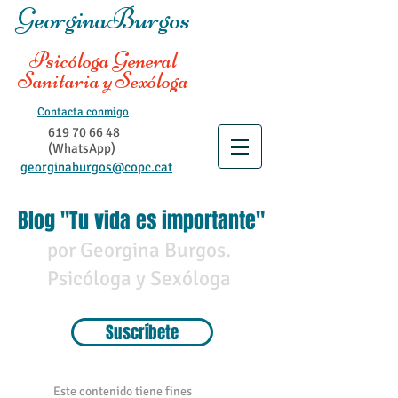
GeorginaBurgos
Psicóloga General
Sanitaria y Sexóloga
Contacta conmigo
619 70 66 48
(WhatsApp)
georginaburgos@copc.cat
Blog "Tu vida es importante"
por Georgina Burgos.
Psicóloga y Sexóloga
Suscríbete
Este contenido tiene fines