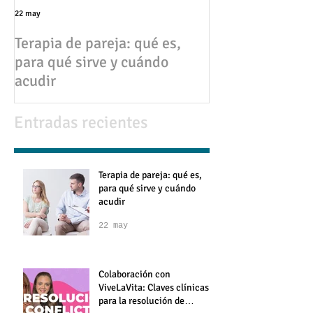
22 may
17 abr
Terapia de pareja: qué es,
💔 Infidelidad en pareja:
para qué sirve y cuándo
causas, consec
acudir
cómo superarla
Entradas recientes
Terapia de pareja: qué es,
para qué sirve y cuándo
acudir
22 may
Colaboración con