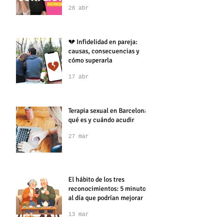
ViveLaVita: Claves clínicas
para la resolución de
conflictos en pareja
28 abr
💔 Infidelidad en pareja:
causas, consecuencias y
cómo superarla
17 abr
Terapia sexual en Barcelona:
qué es y cuándo acudir
27 mar
El hábito de los tres
reconocimientos: 5 minutos