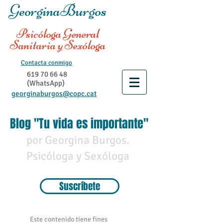
GeorginaBurgos
Psicóloga General
Sanitaria y Sexóloga
Contacta conmigo
619 70 66 48
(WhatsApp)
georginaburgos@copc.cat
Blog "Tu vida es importante"
por Georgina Burgos.
Psicóloga y Sexóloga
Suscríbete
Este contenido tiene fines