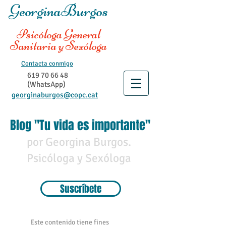
GeorginaBurgos
Psicóloga General
Sanitaria y Sexóloga
Contacta conmigo
619 70 66 48
(WhatsApp)
georginaburgos@copc.cat
Blog "Tu vida es importante"
por Georgina Burgos.
Psicóloga y Sexóloga
Suscríbete
Este contenido tiene fines