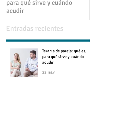
Terapia de pareja: qué es,
💔 Infidelidad en pareja:
para qué sirve y cuándo
causas, consec
acudir
cómo superarla
Entradas recientes
Terapia de pareja: qué es,
para qué sirve y cuándo
acudir
22 may
Colaboración con
ViveLaVita: Claves clínicas
para la resolución de
conflictos en pareja
28 abr