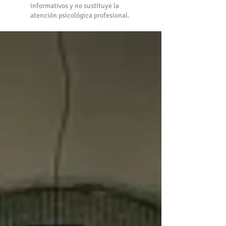
informativos y no sustituye la
atención psicológica profesional.