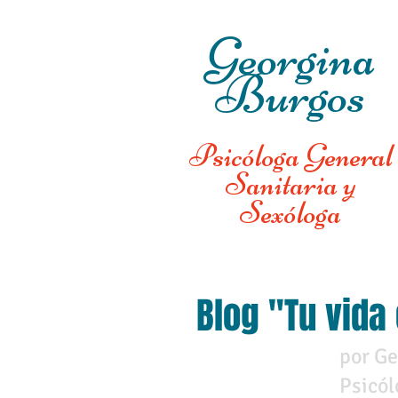
Georgina
Burgos
Psicóloga General
Sanitaria y
Sexóloga
Blog "Tu vida
por Ge
Psicól