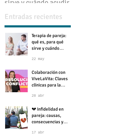
sirve y cuándo acudir
consecuencias y
cómo superarla
Entradas recientes
Terapia de pareja:
qué es, para qué
sirve y cuándo
acudir
22 may
Colaboración con
ViveLaVita: Claves
clínicas para la
resolución de
28 abr
conflictos en pareja
💔 Infidelidad en
pareja: causas,
consecuencias y
cómo superarla
17 abr