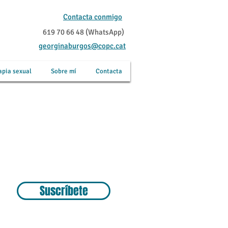
Contacta conmigo
619 70 66 48 (WhatsApp)
georginaburgos@copc.cat
apia sexual
Sobre mí
Contacta
Suscríbete