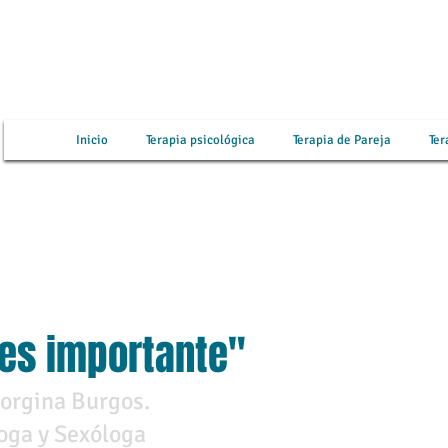
Inicio
Terapia psicológica
Terapia de Pareja
Ter
 es importante"
orgina Burgos.
oga y Sexóloga