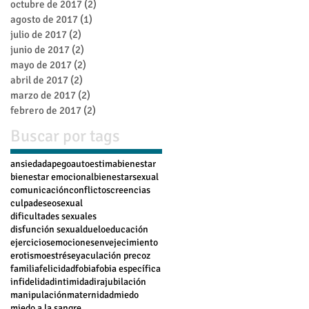
octubre de 2017
(2)
2 entradas
agosto de 2017
(1)
1 entrada
julio de 2017
(2)
2 entradas
junio de 2017
(2)
2 entradas
mayo de 2017
(2)
2 entradas
abril de 2017
(2)
2 entradas
marzo de 2017
(2)
2 entradas
febrero de 2017
(2)
2 entradas
Buscar por tags
ansiedad
apego
autoestima
bienestar
bienestar emocional
bienestarsexual
comunicación
conflictos
creencias
culpa
deseosexual
dificultades sexuales
disfunción sexual
duelo
educación
ejercicios
emociones
envejecimiento
erotismo
estrés
eyaculación precoz
familia
felicidad
fobia
fobia específica
infidelidad
intimidad
ira
jubilación
manipulación
maternidad
miedo
miedo a la sangre