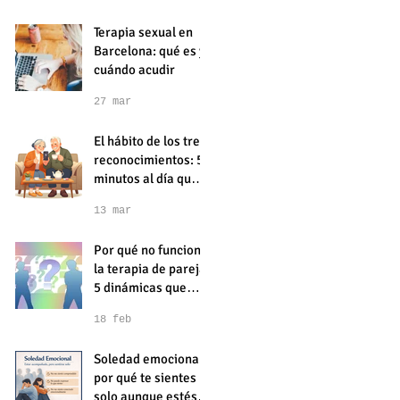
Terapia sexual en
Barcelona: qué es y
cuándo acudir
27 mar
El hábito de los tres
reconocimientos: 5
minutos al día que
podrían mejorar tu
13 mar
relación de pareja
Por qué no funciona
la terapia de pareja:
5 dinámicas que
pueden estar
18 feb
dificultando vuestra
terapia de pareja
Soledad emocional:
por qué te sientes
solo aunque estés