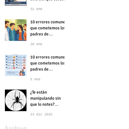
acompañado
31 ene
10 errores comunes
que cometemos los
padres de
adolescentes y
20 ene
cómo evitarlos.
Parte 2
10 errores comunes
que cometemos los
padres de
adolescentes y
5 ene
cómo evitarlos.
Parte 1
¿Te están
manipulando sin
que lo notes?
Triangulación,
23 dic 2025
desvalorización
progresiva y
Archivo
halagos interesados