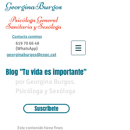
GeorginaBurgos
Psicóloga General
Sanitaria y Sexóloga
Contacta conmigo
619 70 66 48
(WhatsApp)
georginaburgos@copc.cat
Blog "Tu vida es importante"
por Georgina Burgos.
Psicóloga y Sexóloga
Suscríbete
Este contenido tiene fines