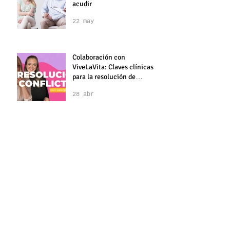
Terapia de pareja: qué es,
para qué sirve y cuándo
acudir
22 may
Colaboración con
ViveLaVita: Claves clínicas
para la resolución de
conflictos en pareja
28 abr
💔 Infidelidad en pareja:
causas, consecuencias y
cómo superarla
17 abr
Terapia sexual en Barcelona: