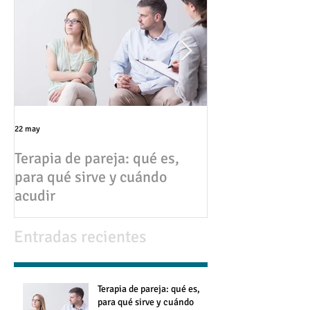
22 may
17 abr
Terapia de pareja: qué es,
💔 Infidelidad en pareja:
para qué sirve y cuándo
causas, consec
acudir
cómo superarla
Entradas recientes