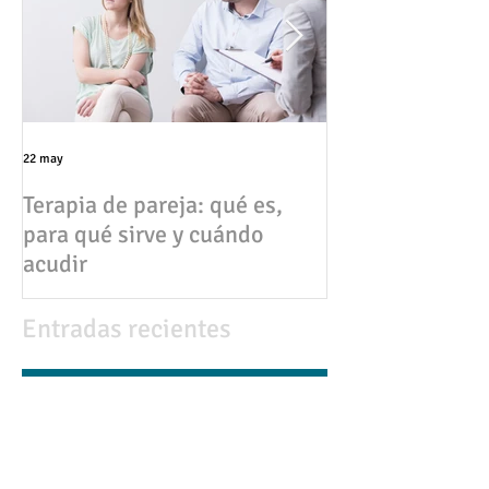
22 may
17 abr
Terapia de pareja: qué es,
💔 Infidelidad en pareja:
para qué sirve y cuándo
causas, consec
acudir
cómo superarla
Entradas recientes