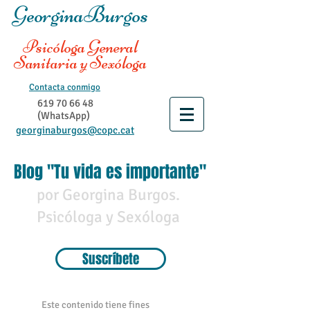
GeorginaBurgos
Psicóloga General
Sanitaria y Sexóloga
Contacta conmigo
619 70 66 48
(WhatsApp)
georginaburgos@copc.cat
Blog "Tu vida es importante"
por Georgina Burgos.
Psicóloga y Sexóloga
Suscríbete
Este contenido tiene fines