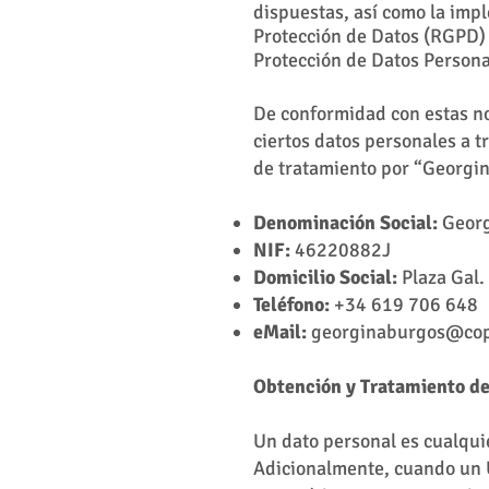
dispuestas, así como la imp
Protección de Datos (RGPD) 
Protección de Datos Persona
De conformidad con estas no
ciertos datos personales a t
de tratamiento por “Georgin
Denominación Social:
Georg
NIF:
46220882J
Domicilio Social:
Plaza Gal. 
Teléfono:
+34 619 706 648
eMail:
georginaburgos@cop
Obtención y Tratamiento de
Un dato personal es cualquie
Adicionalmente, cuando un U